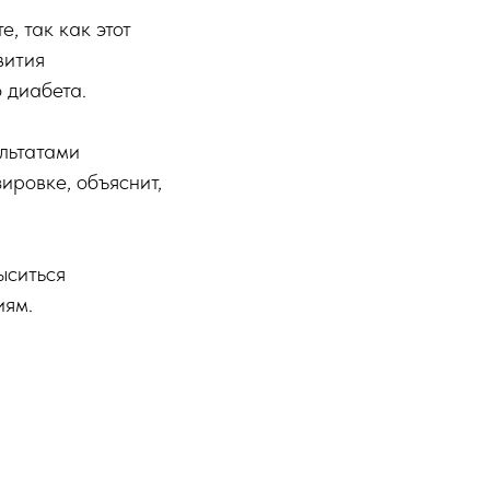
, так как этот
вития
 диабета.
ультатами
ировке, объяснит,
ыситься
иям.