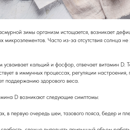
асмурной зимы организм истощается, возникает дефи
х микроэлементов. Часто из-за отсутствия солнца не
зм усваивает кальций и фосфор, отвечает витамин D. Т
твует в иммунных процессах, регуляции настроения,
ует поддержанию здорового веса.
амина D возникают следующие симптомы:
х, в первую очередь шеи, тазового пояса, бедер и пле
я слабость, сложно выполнять привычный объем работы