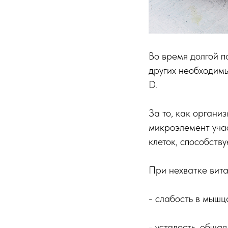
Во время долгой п
других необходимы
D.
За то, как органи
микроэлемент учас
клеток, способств
При нехватке вит
- слабость в мышца
- усталость, обща