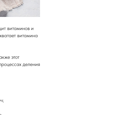
цит витаминов и
 хватает витамина
акже этот
 процессах деления
ч;
;