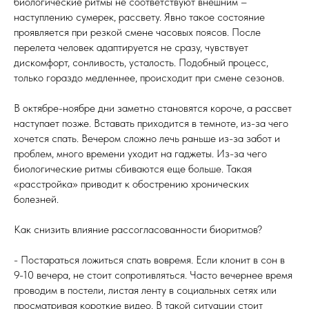
биологические ритмы не соответствуют внешним –
наступлению сумерек, рассвету. Явно такое состояние
проявляется при резкой смене часовых поясов. После
перелета человек адаптируется не сразу, чувствует
дискомфорт, сонливость, усталость. Подобный процесс,
только гораздо медленнее, происходит при смене сезонов.
В октябре-ноябре дни заметно становятся короче, а рассвет
наступает позже. Вставать приходится в темноте, из-за чего
хочется спать. Вечером сложно лечь раньше из-за забот и
проблем, много времени уходит на гаджеты. Из-за чего
биологические ритмы сбиваются еще больше. Такая
«расстройка» приводит к обострению хронических
болезней.
Как снизить влияние рассогласованности биоритмов?
- Постараться ложиться спать вовремя. Если клонит в сон в
9-10 вечера, не стоит сопротивляться. Часто вечернее время
проводим в постели, листая ленту в социальных сетях или
просматривая короткие видео. В такой ситуации стоит