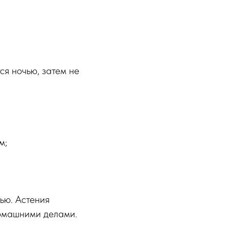
ся ночью, затем не
м;
ью. Астения
домашними делами.