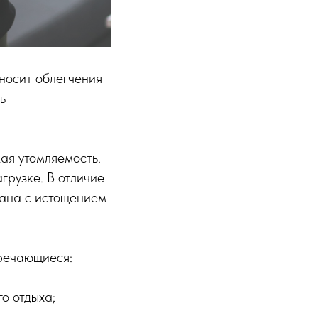
носит облегчения
ь
ая утомляемость.
грузке. В отличие
зана с истощением
тречающиеся:
о отдыха;