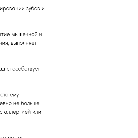
ировании зубов и
витие мышечной и
ния, выполняет
ад способствует
сто ему
невно не больше
 с аллергией или
кже может