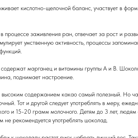
живает кислотно-щелочной баланс, участвует в форм
т в процессе заживления ран, отвечает за рост и раз
имулирует умственную активность, процессы запомина
функций.
содержат марганец и витамины группы А и В. Шокол
нина, поднимает настроение.
с высоким содержанием какао самый полезный. Но ча
чный. Тот и другой следует употреблять в меру, ежед
ого и 15-20 грамм молочного. Детям до 3 лет, людям
м не рекомендуется употреблять шоколад.
ви к шоколаду растет риск набрать лишний вес. Та