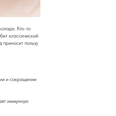
колада. Кто-то
юбит классический
д приносит пользу
нии и сокращении
вает иммунную