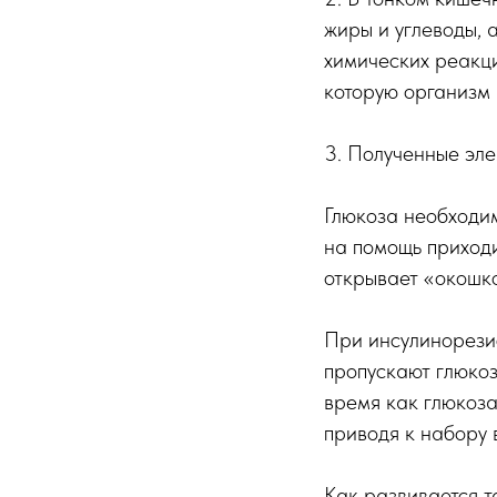
жиры и углеводы, а
химических реакци
которую организм 
3. Полученные эле
Глюкоза необходим
на помощь приходи
открывает «окошко
При инсулинорези
пропускают глюкозу
время как глюкоза
приводя к набору 
Как развивается т