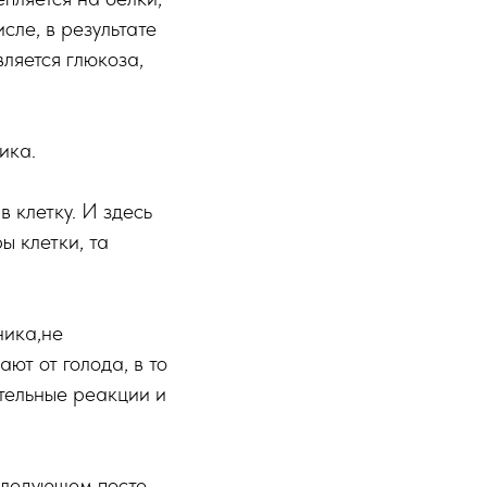
сле, в результате
ляется глюкоза,
ика.
 клетку. И здесь
ы клетки, та
ника,не
ют от голода, в то
тельные реакции и
следующем посте.