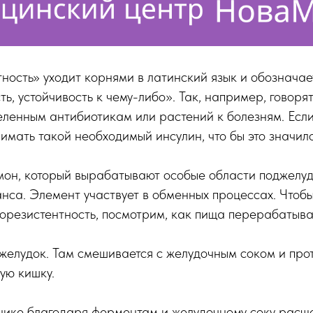
ность» уходит корнями в латинский язык и обозначае
ь, устойчивость к чему-либо». Так, например, говоря
еленным антибиотикам или растений к болезням. Есл
имать такой необходимый инсулин, что бы это значил
рмон, который вырабатывают особые области поджелу
нса. Элемент участвует в обменных процессах. Чтобы
орезистентность, посмотрим, как пища перерабатыва
в желудок. Там смешивается с желудочным соком и про
ую кишку.
нике благодаря ферментам и желудочному соку расще