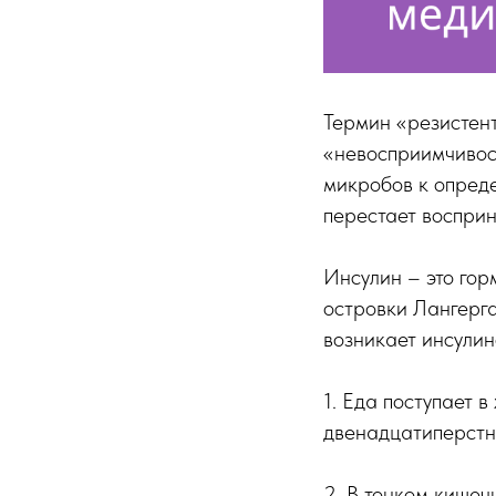
Термин «резистент
«невосприимчивост
микробов к опред
перестает восприн
Инсулин – это го
островки Лангерга
возникает инсулин
1. Еда поступает 
двенадцатиперстн
2. В тонком кишеч