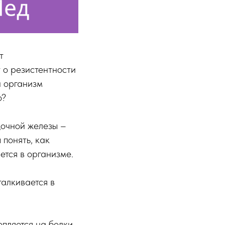
т
т о резистентности
и организм
о?
дочной железы –
 понять, как
ется в организме.
талкивается в
пляется на белки,